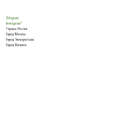
Telegram
Instagram*
Страна: Россия
Город: Москва
Город: Электросталь
Город: Ногинск